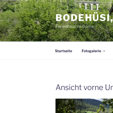
Zum
Inhalt
BODEHÜSI,
springen
Ferienhaus im Goms
Startseite
Fotogalerie
Ansicht vorne 