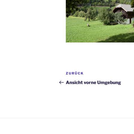
Beitragsnavigation
Vorheriger
ZURÜCK
Beitrag
Ansicht vorne Umgebung