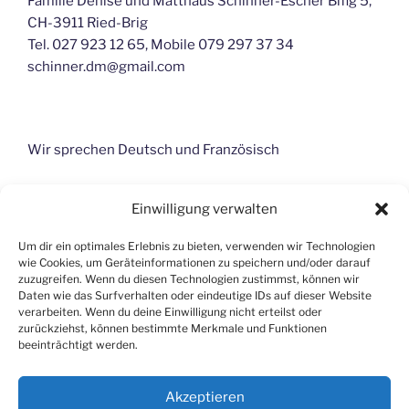
Familie Denise und Matthäus Schinner-Escher Bifig 5,
CH-3911 Ried-Brig
Tel. 027 923 12 65, Mobile 079 297 37 34
schinner.dm@gmail.com
Wir sprechen Deutsch und Französisch
Einwilligung verwalten
Select Language
▼
Um dir ein optimales Erlebnis zu bieten, verwenden wir Technologien
wie Cookies, um Geräteinformationen zu speichern und/oder darauf
zuzugreifen. Wenn du diesen Technologien zustimmst, können wir
Daten wie das Surfverhalten oder eindeutige IDs auf dieser Website
verarbeiten. Wenn du deine Einwilligung nicht erteilst oder
zurückziehst, können bestimmte Merkmale und Funktionen
beeinträchtigt werden.
Akzeptieren
Cookie-Richtlinie (EU)
Stolz präsentiert von WordPress