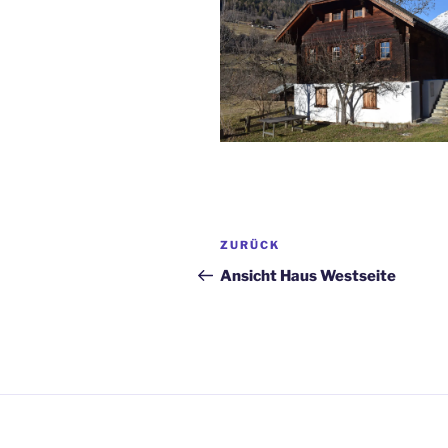
Beitragsnavigation
Vorheriger
ZURÜCK
Beitrag
Ansicht Haus Westseite