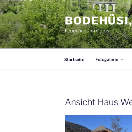
Zum
Inhalt
BODEHÜSI,
springen
Ferienhaus im Goms
Startseite
Fotogalerie
Ansicht Haus We