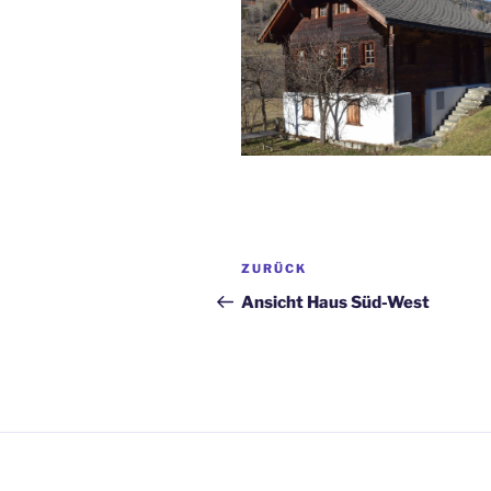
Beitragsnavigation
Vorheriger
ZURÜCK
Beitrag
Ansicht Haus Süd-West