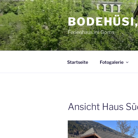
Zum
Inhalt
BODEHÜSI,
springen
Ferienhaus im Goms
Startseite
Fotogalerie
Ansicht Haus S